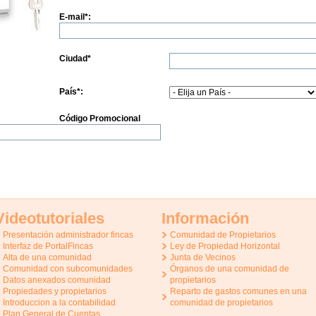
E-mail
*
:
Ciudad
*
País
*
:
Código Promocional
Videotutoriales
Información
Presentación administrador fincas
Comunidad de Propietarios
Interfaz de PortalFincas
Ley de Propiedad Horizontal
Alta de una comunidad
Junta de Vecinos
Comunidad con subcomunidades
Órganos de una comunidad de
Datos anexados comunidad
propietarios
Propiedades y propietarios
Reparto de gastos comunes en una
Introduccion a la contabilidad
comunidad de propietarios
Plan General de Cuentas